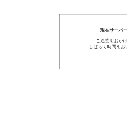
現在サーバ
ご迷惑をおか
しばらく時間をお