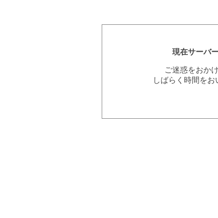
現在サーバ
ご迷惑をおか
しばらく時間をお