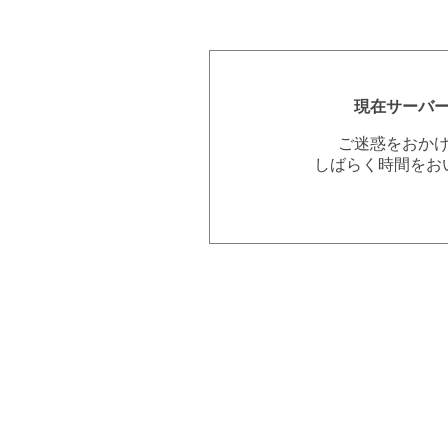
現在サーバ
ご迷惑をおか
しばらく時間をお