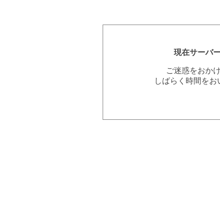
現在サーバ
ご迷惑をおか
しばらく時間をお