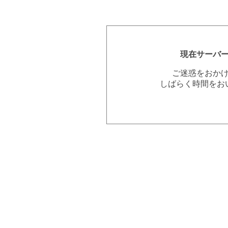
現在サーバ
ご迷惑をおか
しばらく時間をお