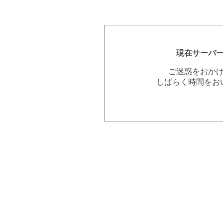
現在サーバ
ご迷惑をおか
しばらく時間をお