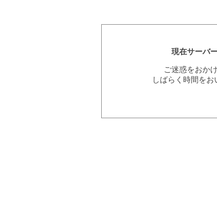
現在サーバ
ご迷惑をおか
しばらく時間をお