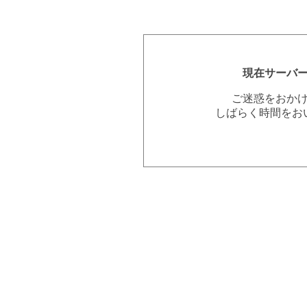
現在サーバ
ご迷惑をおか
しばらく時間をお