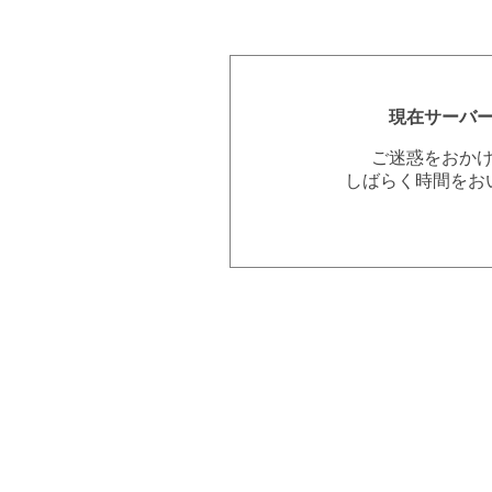
現在サーバ
ご迷惑をおか
しばらく時間をお