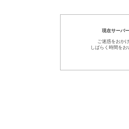
現在サーバ
ご迷惑をおか
しばらく時間をお