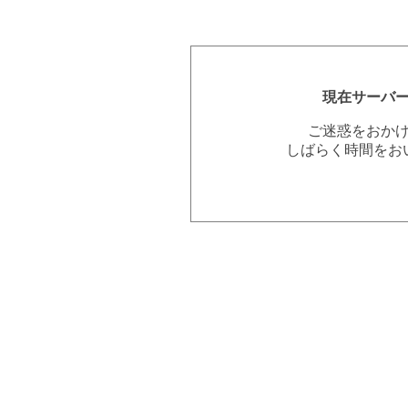
現在サーバ
ご迷惑をおか
しばらく時間をお