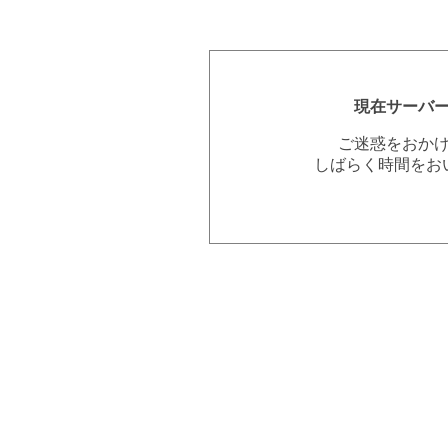
現在サーバ
ご迷惑をおか
しばらく時間をお