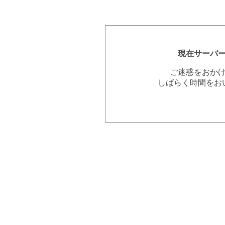
現在サーバ
ご迷惑をおか
しばらく時間をお