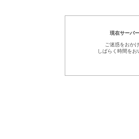
現在サーバ
ご迷惑をおか
しばらく時間をお