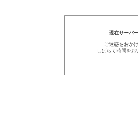
現在サーバ
ご迷惑をおか
しばらく時間をお