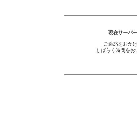
現在サーバ
ご迷惑をおか
しばらく時間をお