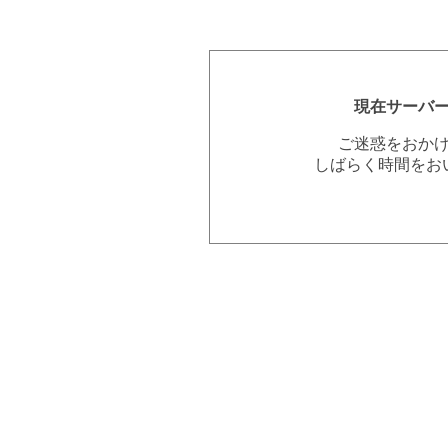
現在サーバ
ご迷惑をおか
しばらく時間をお