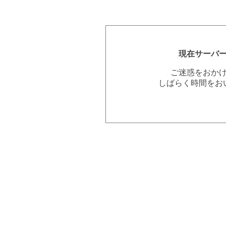
現在サーバ
ご迷惑をおか
しばらく時間をお