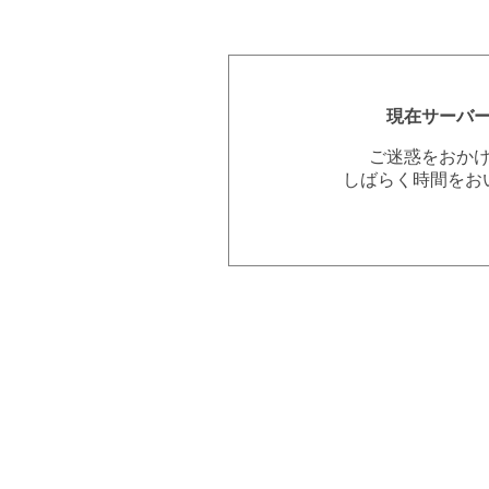
現在サーバ
ご迷惑をおか
しばらく時間をお