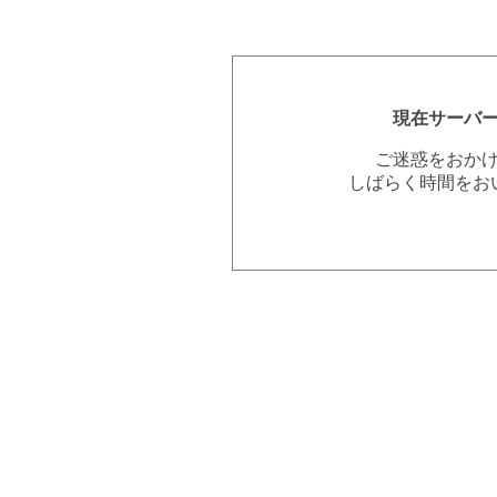
現在サーバ
ご迷惑をおか
しばらく時間をお