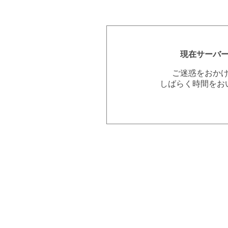
現在サーバ
ご迷惑をおか
しばらく時間をお