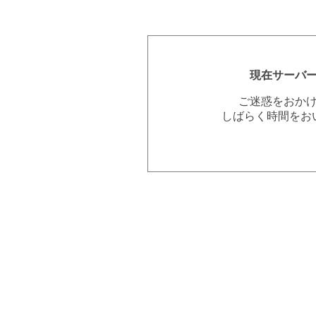
現在サーバ
ご迷惑をおか
しばらく時間をお