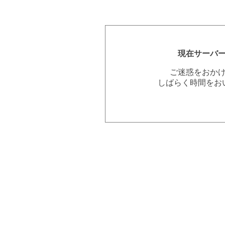
現在サーバ
ご迷惑をおか
しばらく時間をお