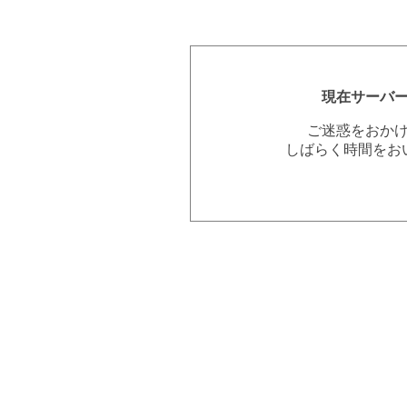
現在サーバ
ご迷惑をおか
しばらく時間をお