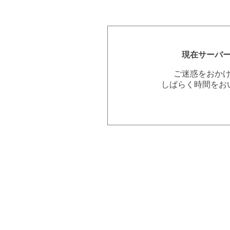
現在サーバ
ご迷惑をおか
しばらく時間をお