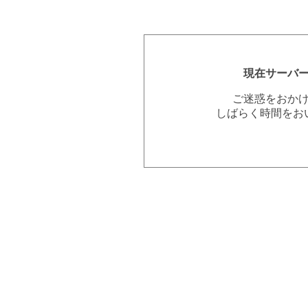
現在サーバ
ご迷惑をおか
しばらく時間をお