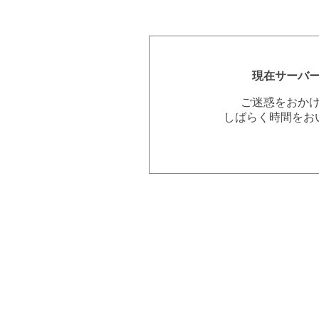
現在サーバ
ご迷惑をおか
しばらく時間をお