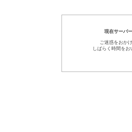
現在サーバ
ご迷惑をおか
しばらく時間をお