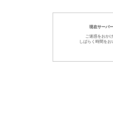
現在サーバ
ご迷惑をおか
しばらく時間をお