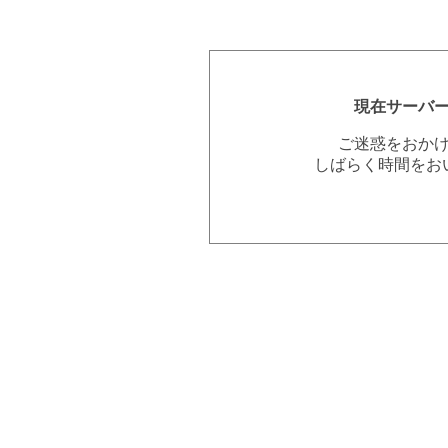
現在サーバ
ご迷惑をおか
しばらく時間をお