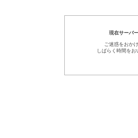
現在サーバ
ご迷惑をおか
しばらく時間をお