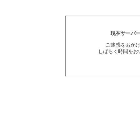
現在サーバ
ご迷惑をおか
しばらく時間をお