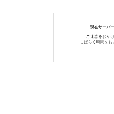
現在サーバ
ご迷惑をおか
しばらく時間をお