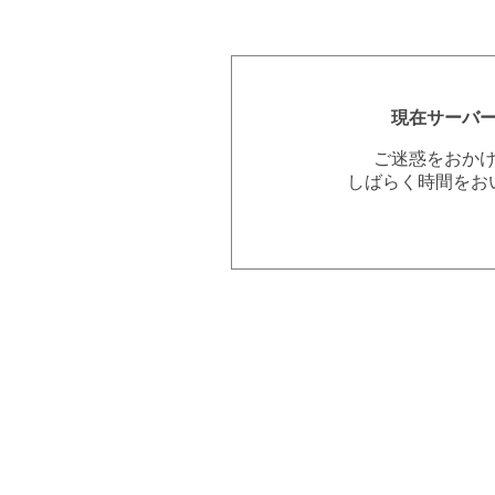
現在サーバ
ご迷惑をおか
しばらく時間をお