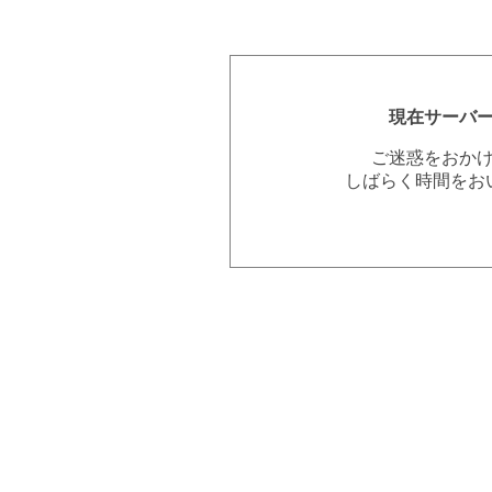
現在サーバ
ご迷惑をおか
しばらく時間をお