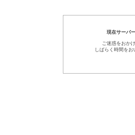
現在サーバ
ご迷惑をおか
しばらく時間をお