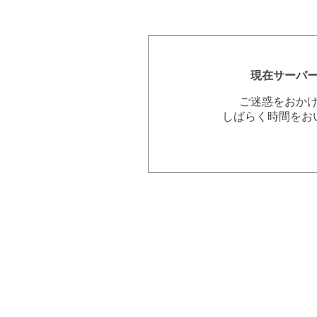
現在サーバ
ご迷惑をおか
しばらく時間をお