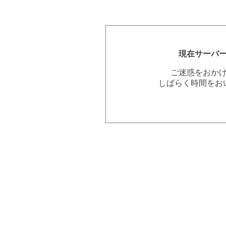
現在サーバ
ご迷惑をおか
しばらく時間をお