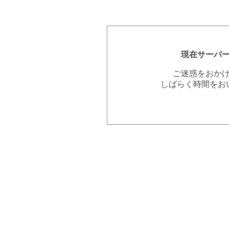
現在サーバ
ご迷惑をおか
しばらく時間をお