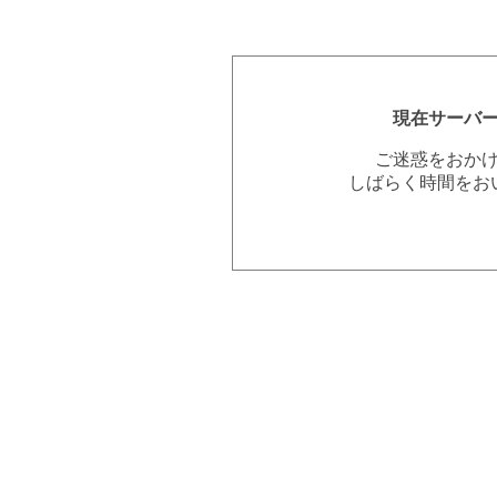
現在サーバ
ご迷惑をおか
しばらく時間をお