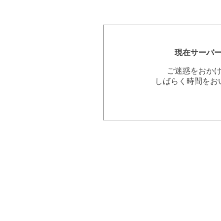
現在サーバ
ご迷惑をおか
しばらく時間をお