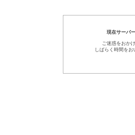
現在サーバ
ご迷惑をおか
しばらく時間をお