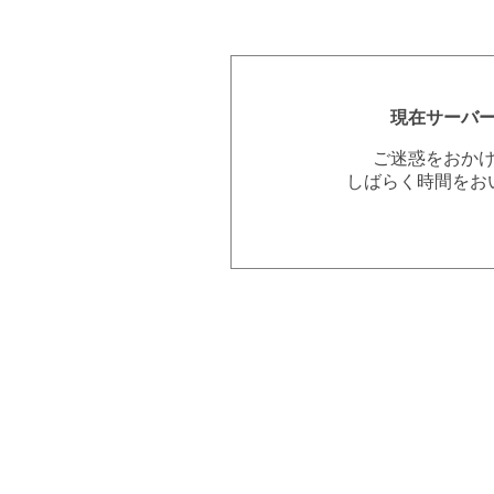
現在サーバ
ご迷惑をおか
しばらく時間をお