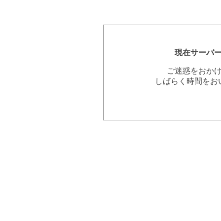
現在サーバ
ご迷惑をおか
しばらく時間をお