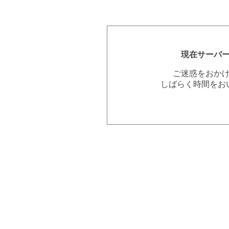
現在サーバ
ご迷惑をおか
しばらく時間をお