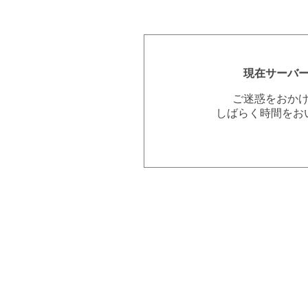
現在サーバ
ご迷惑をおか
しばらく時間をお