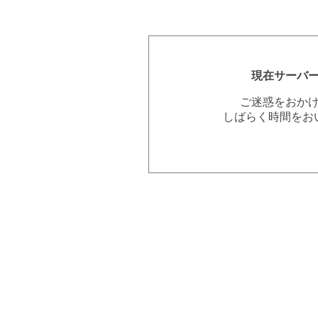
現在サーバ
ご迷惑をおか
しばらく時間をお