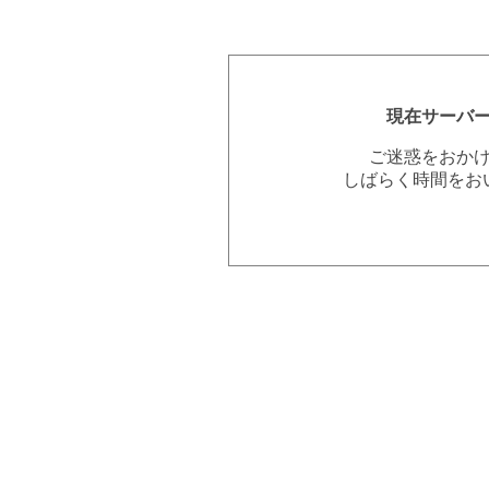
現在サーバ
ご迷惑をおか
しばらく時間をお