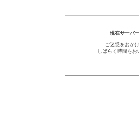
現在サーバ
ご迷惑をおか
しばらく時間をお