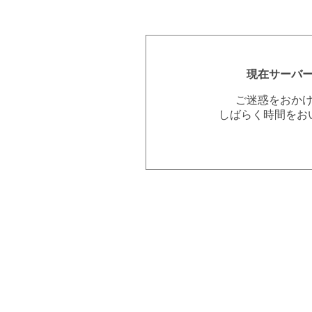
現在サーバ
ご迷惑をおか
しばらく時間をお